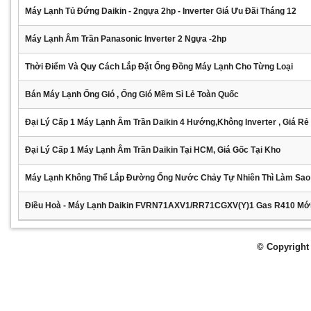
Máy Lạnh Tủ Đứng Daikin - 2ngựa 2hp - Inverter Giá Ưu Đãi Tháng 12
Máy Lạnh Âm Trần Panasonic Inverter 2 Ngựa -2hp
Thời Điểm Và Quy Cách Lắp Đặt Ống Đồng Máy Lạnh Cho Từng Loại
Bán Máy Lạnh Ống Gió , Ống Gió Mềm Sỉ Lẻ Toàn Quốc
Đại Lý Cấp 1 Máy Lạnh Âm Trần Daikin 4 Hướng,không Inverter , Giá Rẻ
Đại Lý Cấp 1 Máy Lạnh Âm Trần Daikin Tại HCM, Giá Gốc Tại Kho
Máy Lạnh Không Thể Lắp Đường Ống Nước Chảy Tự Nhiên Thì Làm Sao
Điều Hoà - Máy Lạnh Daikin FVRN71AXV1/RR71CGXV(Y)1 Gas R410 Mớ
© Copyright