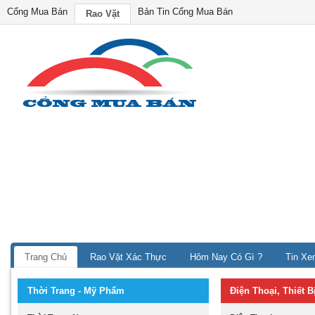
Cổng Mua Bán
Bản Tin Cổng Mua Bán
Rao Vặt
Trang Chủ
Rao Vặt Xác Thực
Hôm Nay Có Gì ?
Tin Xe
Thời Trang - Mỹ Phẩm
Điện Thoại, Thiết 