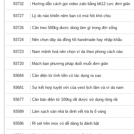
93732
Hướng dẫn cách gọi video zalo bằng b612 cực đơn giản
93727
Lý do nào khiến nệm bạn có mùi hôi khó chịu
93726
Cân treo 500kg được dùng làm gì trong đời sống
93724
Nên chọn dây da đồng hồ handmade hay nhập khẩu
93723
Nam mệnh hoả nên chọn ví da theo phong cách nào
93720
Mách bạn phương pháp đuổi muỗi đơn giản
93684
Cân điện tử tính tiền có tác dụng ra sao
93681
Sự kết hợp tuyệt vời của vest lịch lãm và ví da nam
93677
Cân bàn điện tử 100kg rất được sử dụng rộng rãi
93589
Làm sạch sàn nhà bị dinh vết trà bị ố vàng
93586
Rỉ sét trên inox có dễ dàng bị đánh bật