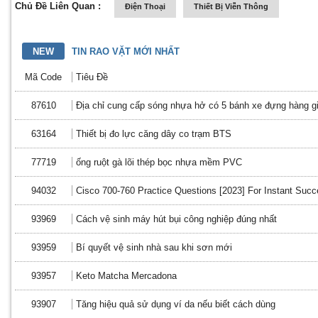
Chủ Đề Liên Quan :
Điện Thoại
Thiết Bị Viễn Thông
NEW
TIN RAO VẶT MỚI NHẤT
Mã Code
Tiêu Đề
87610
Địa chỉ cung cấp sóng nhựa hở có 5 bánh xe đựng hàng gi
63164
Thiết bị đo lực căng dây co trạm BTS
77719
ống ruột gà lõi thép bọc nhựa mềm PVC
94032
Cisco 700-760 Practice Questions [2023] For Instant Suc
93969
Cách vệ sinh máy hút bụi công nghiệp đúng nhất
93959
Bí quyết vệ sinh nhà sau khi sơn mới
93957
Keto Matcha Mercadona
93907
Tăng hiệu quả sử dụng ví da nếu biết cách dùng