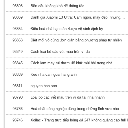
93898
Bồn cầu không khó để thông tắc
93869
Đánh giá Xiaomi 13 Ultra: Cam ngon, máy đẹp, nhưng,...
93854
Điều hoà nhà bạn cần được vệ sinh định kỳ
93853
Diệt mối vô cùng đơn giản bằng phương pháp tự nhiên
93849
Cách loại bỏ các vết màu trên ví da
93845
Cách làm may túi thơm để khử mùi hôi trong nhà
93839
Keo nha cai ngoai hang anh
93811
nguyen han son
93790
Loại bỏ các vết màu trên ví da tại nhà nhanh
93786
Hoá chất công nghiệp dùng trong những lĩnh vực nào
93746
Xoilac - Trang trực tiếp bóng đá 247 không quảng cáo full