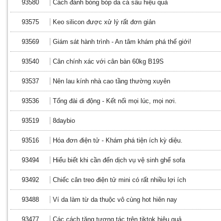
93580
Cách đánh bóng bóp da cá sấu hiệu quả
93575
Keo silicon được xử lý rất đơn giản
93569
Giám sát hành trình - An tâm khám phá thế giới!
93540
Cân chính xác với cân bàn 60kg B19S
93537
Nên lau kính nhà cao tầng thường xuyên
93536
Tổng đài di động - Kết nối mọi lúc, mọi nơi.
93519
8daybio
93516
Hóa đơn điện tử - Khám phá tiện ích kỳ diệu.
93494
Hiểu biết khi cần đến dịch vụ vệ sinh ghế sofa
93492
Chiếc cân treo điện tử mini có rất nhiều lợi ích
93488
Ví da làm từ da thuộc vô cùng hot hiên nay
93477
Các cách tăng tương tác trên tiktok hiệu quả