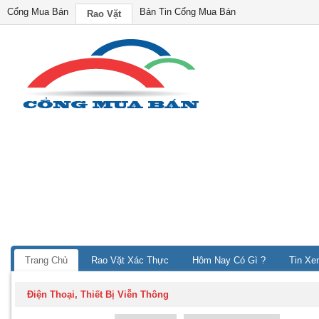
Cổng Mua Bán
Bản Tin Cổng Mua Bán
Rao Vặt
Trang Chủ
Rao Vặt Xác Thực
Hôm Nay Có Gì ?
Tin Xe
Điện Thoại, Thiết Bị Viễn Thông