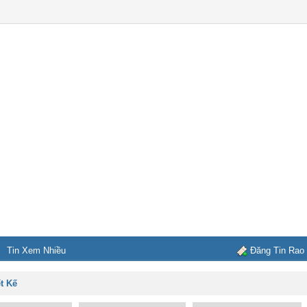
Tin Xem Nhiều
Đăng Tin Rao
ết Kế