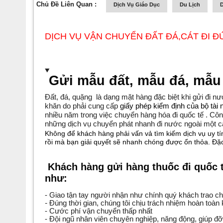
Chủ Đề Liên Quan :
Dịch Vụ Giáo Dục
Du Lịch
D
DỊCH VỤ VẬN CHUYỂN ĐẤT ĐÁ,CÁT ĐI 
Gửi mẫu đất, mẫu đá, mẫu 
Đất, đá, quặng
là dạng mặt hàng đặc biệt khi gửi đi n
khăn do phải cung cấp
giấy phép kiểm định của bộ tà
nhiều năm trong việc chuyển hàng hóa đi quốc tế . C
những dịch vụ chuyển phát nhanh đi nước ngoài một cá
Không để khách hàng phải vấn vả tìm kiếm dịch vụ uy tín
rồi mà bạn giải quyết sẽ nhanh chóng được ổn thỏa. Đặc 
Khách hàng gửi hàng thuốc đi quốc 
như:
- Giao tận tay người nhận như chính quý khách trao ch
-
Đúng thời gian, chúng tôi chịu trách nhiệm hoàn toàn 
- Cước phí vận chuyển thấp nhất
- Đội ngũ nhân viên chuyên nghiệp, năng động, giúp đỡ 