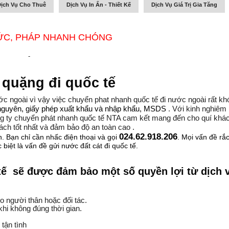
ịch Vụ Cho Thuê
Dịch Vụ In Ấn - Thiết Kế
Dịch Vụ Giá Trị Gia Tăng
ĐỨC, PHÁP NHANH CHÓNG
-
quặng đi quốc tế
ước ngoài vì vậy việc chuyển phat nhanh quốc tế đi nước ngoài rất kh
. Với kinh nghiêm
i nguyên, giấy phép xuất khẩu và nhập khẩu, MSDS
ông ty chuyển phát nhanh quốc tế NTA cam kết mang đến cho quí khá
ch tốt nhất và đảm bảo độ an toàn cao .
024.62.918.206
. Bạn chỉ cần nhấc điện thoại và gọi
. Mọi vấn đề rắ
biệt là vấn đề gửi nước đất cát đi quốc tế.
tế sẽ được đảm bảo một số quyền lợi từ dịch 
o người thân hoặc đối tác.
khi không đúng thời gian.
tận tình