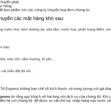
chuyển phát.
hư hỏng.
mất bưu phẩm với các công ty chuyển hoá đơn chứng từ.
huyển các mặt hàng khó sau:
ng nước như: kem dưỡng da, sữa tắm, nước hoa, phấn trang điểm, so
ảm bảo
hịt, mộc nhĩ, nấm hương, tổ yến,...
cát,mẫu đất,đá vôi...
 NTA Express
không hạn chế về kích thước và trọng lượng với giá thà
xpress
tin rằng quý khách sẽ hài lòng với dịch vụ của chúng tôi. Khi 
 liên hệ với chúng tôi để được tư vấn thủ tục nhập hàng vào nước s