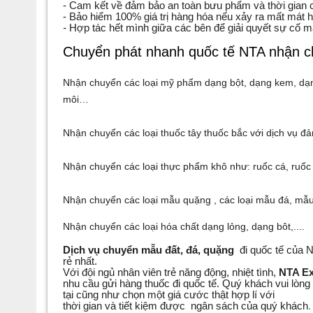
- Cam kết về đảm bảo an toàn bưu phẩm và thời gian 
- Bảo hiểm 100% giá trị hàng hóa nếu xảy ra mất mát 
-
Hợp tác hết mình giữa các bên để giải quyết sự cố 
Chuyển phát nhanh quốc tế NTA nhận c
Nhận chuyển các loại mỹ phẩm dạng bột, dạng kem, dạ
môi…
Nhận chuyển các loại thuốc tây thuốc bắc với dịch vụ đ
Nhận chuyển các loại thực phẩm khô như: ruốc cá, ruốc t
Nhận chuyển các loại mẫu quặng , các loại mẫu đá, mẫu 
Nhận chuyển các loại hóa chất dạng lỏng, dạng bôt,....
Dịch vụ chuyển mẫu đất, đá, quặng
đi quốc tế của
rẻ nhất.
Với đội ngủ nhân viên trẻ năng động, nhiệt tình,
NTA E
nhu cầu gửi hàng thuốc đi quốc tế. Quý khách vui lòng
tại cũng như chọn một giá cước thật hợp lí với
thời gian và tiết kiệm được ngân sách của quý khách
.