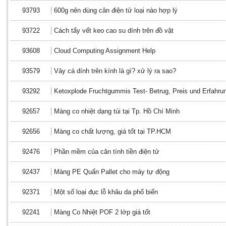
93793
600g nên dùng cân điện tử loại nào hợp lý
93722
Cách tẩy vết keo cao su dính trên đồ vật
93608
Cloud Computing Assignment Help
93579
Vảy cá dính trên kính là gì? xử lý ra sao?
93292
Ketoxplode Fruchtgummis Test- Betrug, Preis und Erfahru
92657
Màng co nhiệt dạng túi tại Tp. Hồ Chí Minh
92656
Màng co chất lượng, giá tốt tại TP.HCM
92476
Phần mềm của cân tính tiền điện tử
92437
Màng PE Quấn Pallet cho máy tự động
92371
Một số loại đục lỗ khâu da phổ biến
92241
Màng Co Nhiệt POF 2 lớp giá tốt