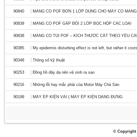
90840
MÀNG CO POF ĐƠN 1 LỚP DÙNG CHO MÁY CO MÀNG
90839
MÀNG CO POF GẬP ĐÔI 2 LỚP BỌC HỘP CÁC LOẠI
90838
MÀNG CO TÚI POF – KÍCH THƯỚC CẮT THEO YÊU CẦ
90385
My epidermis disturbing effect is not left, but rather it costs
90348
Thông số kỹ thuật
90253
Đồng hồ dây da nên vệ sinh ra sao
90216
Những lỗi hay mắc phải của Motor Máy Chà Sàn
90199
MÁY ÉP KIỆN VẢI ( MÁY ÉP KIỆN DẠNG ĐỨNG
© Copyright