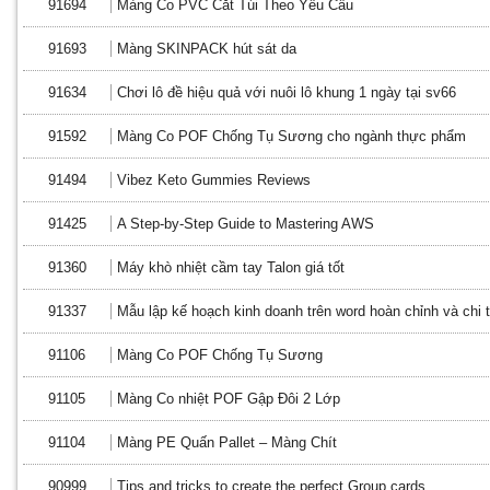
91694
Màng Co PVC Cắt Túi Theo Yêu Cầu
91693
Màng SKINPACK hút sát da
91634
Chơi lô đề hiệu quả với nuôi lô khung 1 ngày tại sv66
91592
Màng Co POF Chống Tụ Sương cho ngành thực phẩm
91494
Vibez Keto Gummies Reviews
91425
A Step-by-Step Guide to Mastering AWS
91360
Máy khò nhiệt cầm tay Talon giá tốt
91337
Mẫu lập kế hoạch kinh doanh trên word hoàn chỉnh và chi t
91106
Màng Co POF Chống Tụ Sương
91105
Màng Co nhiệt POF Gập Đôi 2 Lớp
91104
Màng PE Quấn Pallet – Màng Chít
90999
Tips and tricks to create the perfect Group cards