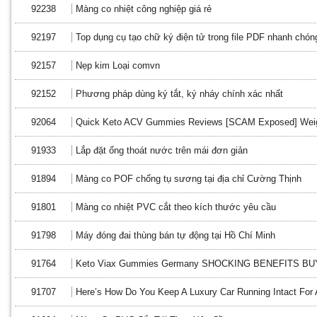
92238
Màng co nhiệt công nghiệp giá rẻ
92197
Top dụng cụ tạo chữ ký điện tử trong file PDF nhanh chón
92157
Nẹp kim Loại comvn
92152
Phương pháp dùng ký tắt, ký nháy chính xác nhất
92064
Quick Keto ACV Gummies Reviews [SCAM Exposed] Weig
91933
Lắp đặt ống thoát nước trên mái đơn giản
91894
Màng co POF chống tụ sương tại địa chỉ Cường Thịnh
91801
Màng co nhiệt PVC cắt theo kích thước yêu cầu
91798
Máy đóng đai thùng bán tự động tại Hồ Chí Minh
91764
Keto Viax Gummies Germany SHOCKING BENEFITS B
91707
Here’s How Do You Keep A Luxury Car Running Intact For