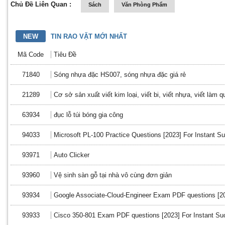
Chủ Đề Liên Quan :
Sách
Văn Phòng Phẩm
NEW
TIN RAO VẶT MỚI NHẤT
Mã Code
Tiêu Đề
71840
Sóng nhựa đặc HS007, sóng nhựa đặc giá rẻ
21289
Cơ sở sản xuất viết kim loại, viết bi, viết nhựa, viết làm q
63934
đục lỗ túi bóng gia công
94033
Microsoft PL-100 Practice Questions [2023] For Instant S
93971
Auto Clicker
93960
Vệ sinh sàn gỗ tại nhà vô cùng đơn giản
93934
Google Associate-Cloud-Engineer Exam PDF questions [20
93933
Cisco 350-801 Exam PDF questions [2023] For Instant S