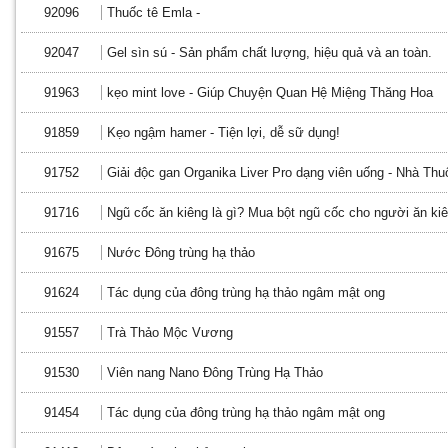
92096
Thuốc tê Emla -
92047
Gel sìn sú - Sản phẩm chất lượng, hiệu quả và an toàn.
91963
kẹo mint love - Giúp Chuyện Quan Hệ Miệng Thăng Hoa
91859
Kẹo ngậm hamer - Tiện lợi, dễ sữ dụng!
91752
Giải độc gan Organika Liver Pro dạng viên uống - Nhà Th
91716
Ngũ cốc ăn kiêng là gì? Mua bột ngũ cốc cho người ăn ki
91675
Nước Đông trùng hạ thảo
91624
Tác dụng của đông trùng hạ thảo ngâm mật ong
91557
Trà Thảo Mộc Vương
91530
Viên nang Nano Đông Trùng Hạ Thảo
91454
Tác dụng của đông trùng hạ thảo ngâm mật ong