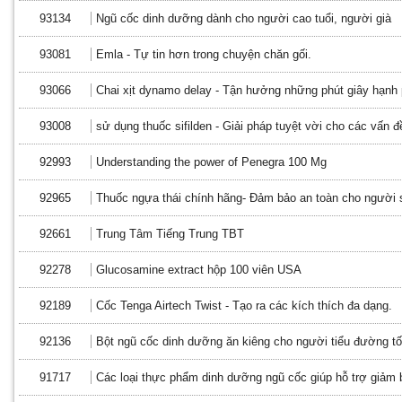
93134
Ngũ cốc dinh dưỡng dành cho người cao tuổi, người già
93081
Emla - Tự tin hơn trong chuyện chăn gối.
93066
Chai xịt dynamo delay - Tận hưởng những phút giây hạnh 
93008
sử dụng thuốc sifilden - Giải pháp tuyệt vời cho các vấn đề
92993
Understanding the power of Penegra 100 Mg
92965
Thuốc ngựa thái chính hãng- Đảm bảo an toàn cho người 
92661
Trung Tâm Tiếng Trung TBT
92278
Glucosamine extract hộp 100 viên USA
92189
Cốc Tenga Airtech Twist - Tạo ra các kích thích đa dạng.
92136
Bột ngũ cốc dinh dưỡng ăn kiêng cho người tiểu đường tố
91717
Các loại thực phẩm dinh dưỡng ngũ cốc giúp hỗ trợ giảm