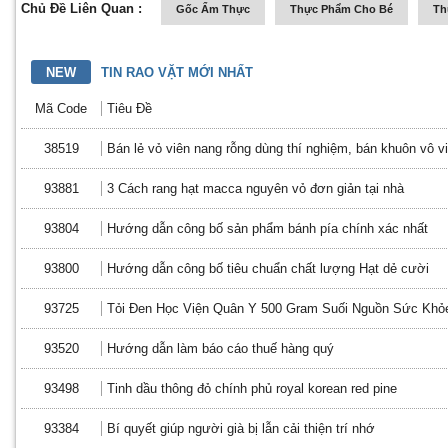
Chủ Đề Liên Quan :
Gốc Ẩm Thực
Thực Phẩm Cho Bé
Th
NEW
TIN RAO VẶT MỚI NHẤT
Mã Code
Tiêu Đề
38519
Bán lẻ vỏ viên nang rỗng dùng thí nghiệm, bán khuôn vô v
93881
3 Cách rang hạt macca nguyên vỏ đơn giản tại nhà
93804
Hướng dẫn công bố sản phẩm bánh pía chính xác nhất
93800
Hướng dẫn công bố tiêu chuẩn chất lượng Hạt dẻ cười
93725
Tỏi Đen Học Viện Quân Y 500 Gram Suối Nguồn Sức Khỏ
93520
Hướng dẫn làm báo cáo thuế hàng quý
93498
Tinh dầu thông đỏ chính phủ royal korean red pine
93384
Bí quyết giúp người già bị lẫn cải thiện trí nhớ