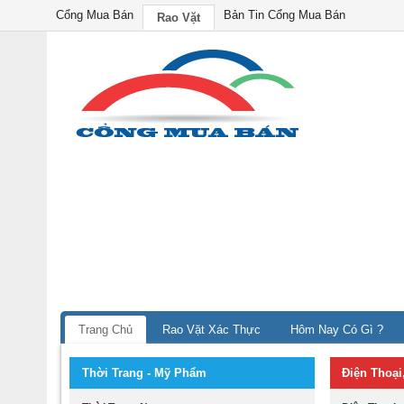
Cổng Mua Bán
Bản Tin Cổng Mua Bán
Rao Vặt
Trang Chủ
Rao Vặt Xác Thực
Hôm Nay Có Gì ?
Thời Trang - Mỹ Phẩm
Điện Thoại