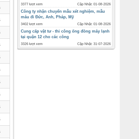
3377 lượt xem
Cập Nhật: 01-08-2026
6
Công ty nhận chuyển mẫu xét nghiệm, mẫu
máu đi Đức, Anh, Pháp, Mỹ
6
3402 lượt xem
Cập Nhật: 01-08-2026
Cung cấp vật tư - thi công ống đồng máy lạnh
6
tại quận 12 cho các công
3326 lượt xem
Cập Nhật: 31-07-2026
6
Máy lạnh tủ đứng Daikin - 2ngựa 2hp - inverter
giá ưu đãi tháng 12
6
1717 lượt xem
Cập Nhật: 31-07-2026
Máy lạnh âm trần Panasonic inverter 2 ngựa
6
-2hp
2447 lượt xem
Cập Nhật: 31-07-2026
6
Thời điểm và quy cách lắp đặt ống đồng máy
lạnh cho từng loại
6
3090 lượt xem
Cập Nhật: 31-07-2026
6
Bán máy lạnh ống gió , ống gió mềm sỉ lẻ
toàn quốc
6
2475 lượt xem
Cập Nhật: 31-07-2026
Đại lý cấp 1 máy lạnh âm trần daikin 4
6
hướng,không inverter , giá rẻ