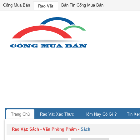
Cổng Mua Bán
Bản Tin Cổng Mua Bán
Rao Vặt
Trang Chủ
Rao Vặt Xác Thực
Hôm Nay Có Gì ?
Tin Xe
Rao Vặt:
Sách - Văn Phòng Phẩm
-
Sách