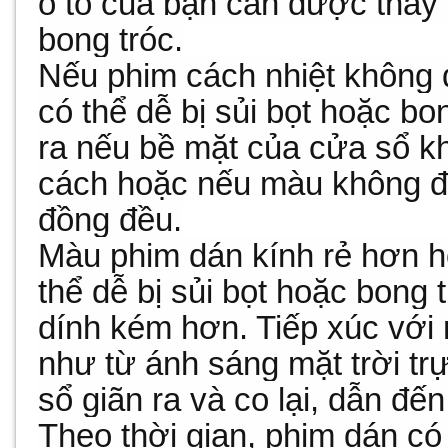
ô tô của bạn cần được thay 
bong tróc.
Nếu phim cách nhiệt không 
có thể dễ bị sủi bọt hoặc bo
ra nếu bề mặt của cửa sổ k
cách hoặc nếu màu không đ
đồng đều.
Màu phim dán kính rẻ hơn h
thể dễ bị sủi bọt hoặc bong t
dính kém hơn. Tiếp xúc với 
như từ ánh sáng mặt trời tr
sổ giãn ra và co lại, dẫn đế
Theo thời gian, phim dán có 