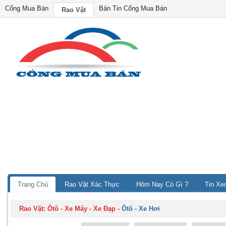
Cổng Mua Bán
Bản Tin Cổng Mua Bán
Rao Vặt
Trang Chủ
Rao Vặt Xác Thực
Hôm Nay Có Gì ?
Tin Xe
Rao Vặt:
Ôtô - Xe Máy - Xe Đạp
-
Ôtô - Xe Hơi