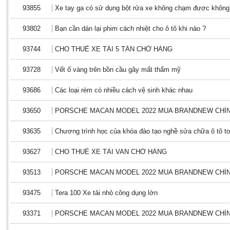
93855
Xe tay ga có sử dụng bột rửa xe không chạm được không
93802
Bạn cần dán lại phim cách nhiệt cho ô tô khi nào ?
93744
CHO THUÊ XE TẢI 5 TẤN CHỞ HÀNG
93728
Vết ố vàng trên bồn cầu gây mất thẩm mỹ
93686
Các loại rèm có nhiều cách vệ sinh khác nhau
93650
PORSCHE MACAN MODEL 2022 MUA BRANDNEW CHÍN
93635
Chương trình học của khóa đào tạo nghề sửa chữa ô tô to
93627
CHO THUÊ XE TẢI VAN CHỞ HÀNG
93513
PORSCHE MACAN MODEL 2022 MUA BRANDNEW CHÍN
93475
Tera 100 Xe tải nhỏ công dụng lớn
93371
PORSCHE MACAN MODEL 2022 MUA BRANDNEW CHÍN