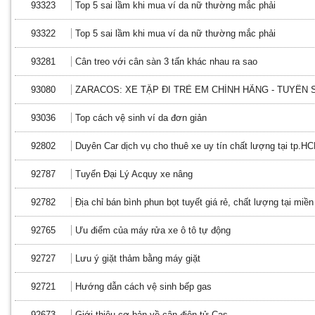
93323
Top 5 sai lầm khi mua ví da nữ thường mắc phải
93322
Top 5 sai lầm khi mua ví da nữ thường mắc phải
93281
Cân treo với cân sàn 3 tấn khác nhau ra sao
93080
ZARACOS: XE TẬP ĐI TRẺ EM CHÍNH HÃNG - TUYỂN 
93036
Top cách vệ sinh ví da đơn giản
92802
Duyên Car dịch vụ cho thuê xe uy tín chất lượng tại tp.H
92787
Tuyển Đại Lý Acquy xe nâng
92782
Địa chỉ bán bình phun bọt tuyết giá rẻ, chất lượng tại miề
92765
Ưu điểm của máy rửa xe ô tô tự động
92727
Lưu ý giặt thảm bằng máy giặt
92721
Hướng dẫn cách vệ sinh bếp gas
92673
Giới thiệu cơ bản về cân điện tử Cas