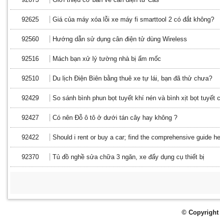
92625
Giá của máy xóa lỗi xe máy fi smarttool 2 có đắt không?
92560
Hướng dẫn sử dụng cân điện tử dùng Wireless
92516
Mách bạn xử lý tường nhà bị ẩm mốc
92510
Du lịch Điện Biên bằng thuê xe tự lái, bạn đã thử chưa?
92429
So sánh bình phun bọt tuyết khí nén và bình xịt bọt tuyết 
92427
Có nên Đỗ ô tô ở dưới tán cây hay không ?
92422
Should i rent or buy a car; find the comprehensive guide h
92370
Tủ đồ nghề sửa chữa 3 ngăn, xe đẩy dụng cụ thiết bị
© Copyright