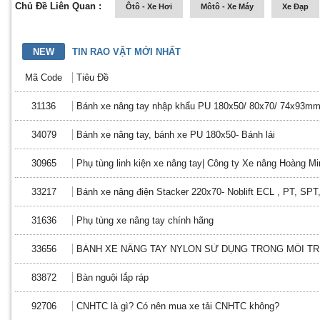
Chủ Đề Liên Quan :
Ôtô - Xe Hơi
Môtô - Xe Máy
Xe Đạp
NEW
TIN RAO VẶT MỚI NHẤT
Mã Code
Tiêu Đề
31136
Bánh xe nâng tay nhập khẩu PU 180x50/ 80x70/ 74x93m
34079
Bánh xe nâng tay, bánh xe PU 180x50- Bánh lái
30965
Phụ tùng linh kiện xe nâng tay| Công ty Xe nâng Hoàng Mi
33217
Bánh xe nâng điện Stacker 220x70- Noblift ECL , PT, SPT
31636
Phụ tùng xe nâng tay chính hãng
33656
BÁNH XE NÂNG TAY NYLON SỬ DỤNG TRONG MÔI 
83872
Bàn nguội lắp ráp
92706
CNHTC là gì? Có nên mua xe tải CNHTC không?