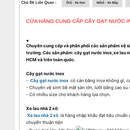
Chủ Đề Liên Quan :
Ôtô - Xe Hơi
Môtô - Xe Máy
CỬA HÀNG CUNG CẤP CÂY GẠT NƯỚC INO
Chuyên cung cấp và phân phối các sản phẩm vệ sin
trường. Các sản phẩm: cây gạt nước inox,xe lau nh
HCM và trên toàn quốc.
Cây gạt nước inox
-
Cây gạt nước inox
có cán bằng inox không gỉ, c
- Chuyên vệ sinh bề mặt sàn lớn, lưỡi bằng cao su 
- Có nhiều size cho khách hàng lựa chọn.
Xe lau nhà 2 xô:
Xe lau nhà 2 xô
là hàng nhập khẩu đạt tiêu chuẩn q
chuyển thuận tiện