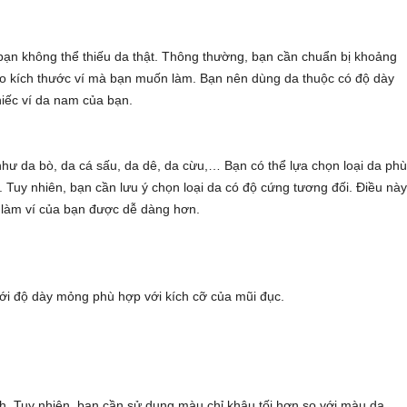
ạn không thể thiếu da thật. Thông thường, bạn cần chuẩn bị khoảng
ào kích thước ví mà bạn muốn làm. Bạn nên dùng da thuộc có độ dày
iếc ví da nam của bạn.
 như da bò, da cá sấu, da dê, da cừu,… Bạn có thể lựa chọn loại da ph
. Tuy nhiên, bạn cần lưu ý chọn loại da có độ cứng tương đối. Điều nà
h làm ví của bạn được dễ dàng hơn.
với độ dày mỏng phù hợp với kích cỡ của mũi đục.
h. Tuy nhiên, bạn cần sử dụng màu chỉ khâu tối hơn so với màu da.