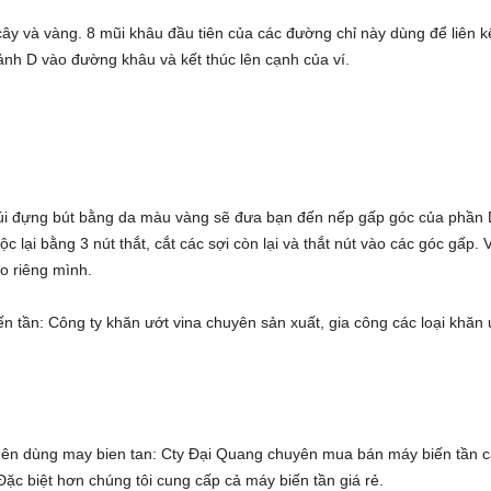
y và vàng. 8 mũi khâu đầu tiên của các đường chỉ này dùng để liên k
ảnh D vào đường khâu và kết thúc lên cạnh của ví.
úi đựng bút bằng da
màu vàng sẽ đưa bạn đến nếp gấp góc của phần 
c lại bằng 3 nút thắt, cắt các sợi còn lại và thắt nút vào các góc gấp. 
o riêng mình.
ến tần
: Công ty
khăn ướt vina
chuyên sản xuất, gia công các loại
khăn 
 nên dùng
may bien tan
: Cty Đại Quang chuyên
mua bán máy biến tần
c
 Đặc biệt hơn chúng tôi cung cấp cả
máy biến tần giá rẻ
.