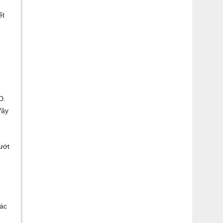
ết
D.
Vậy
ướt
ác