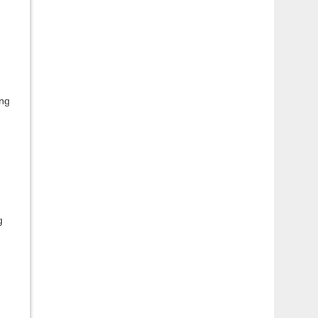
ờng
g