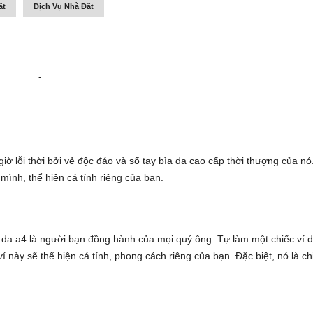
ất
Dịch Vụ Nhà Đất
-
 lỗi thời bởi vẻ độc đáo và
sổ tay bìa da cao cấp
thời thượng của nó
mình, thể hiện cá tính riêng của bạn.
 da a4
là người bạn đồng hành của mọi quý ông. Tự làm một chiếc ví 
 ví này sẽ thể hiện cá tính, phong cách riêng của bạn. Đặc biệt, nó là ch