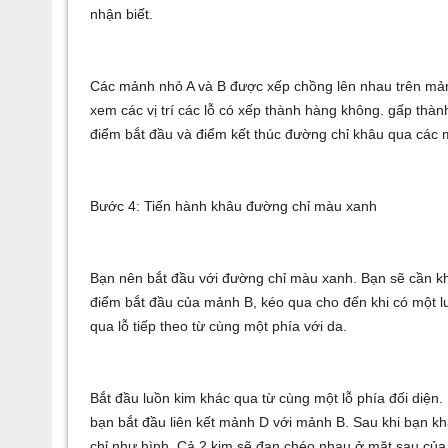
nhận biết.
Các mảnh nhỏ A và B được xếp chồng lên nhau trên mản
xem các vị trí các lỗ có xếp thành hàng không. gấp thà
điểm bắt đầu và điểm kết thúc đường chỉ khâu qua các 
Bước 4: Tiến hành khâu đường chỉ màu xanh
Bạn nên bắt đầu với đường chỉ màu xanh. Bạn sẽ cần kh
điểm bắt đầu của mảnh B, kéo qua cho đến khi có một l
qua lỗ tiếp theo từ cùng một phía với da.
Bắt đầu luồn kim khác qua từ cùng một lỗ phía đối diện.
bạn bắt đầu liên kết mảnh D với mảnh B. Sau khi bạn kh
chỉ như hình. Cả 2 kim sẽ đan chéo nhau ở mặt sau của