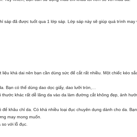
hỉ sáp đã được tuốt qua 1 lớp sáp. Lớp sáp này sẽ giúp quá trình may 
 liệu khá dai nên bạn cần dùng sức để cắt rất nhiều. Một chiếc kéo sắ
da. Bạn có thể dùng dao dọc giấy, dao lưỡi tròn,…
i thước khác rất dễ lãng da vào da làm đường cắt không đẹp, ảnh hư
ỏ để khâu chỉ da. Có khá nhiều loại đục chuyên dụng dành cho da. Bạ
 đường may mong muốn.
so với lỗ đục.