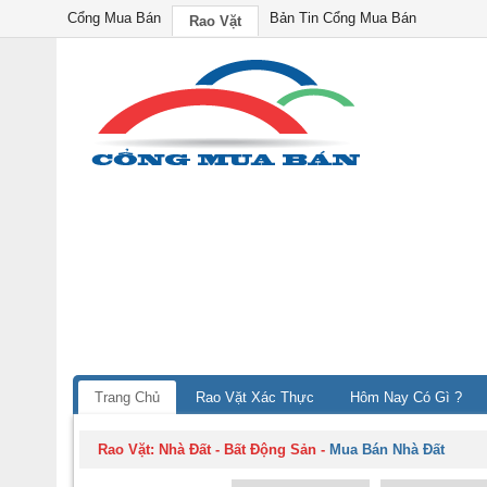
Cổng Mua Bán
Bản Tin Cổng Mua Bán
Rao Vặt
Trang Chủ
Rao Vặt Xác Thực
Hôm Nay Có Gì ?
Rao Vặt:
Nhà Đất - Bất Động Sản
-
Mua Bán Nhà Đất