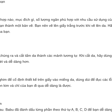
bạn
g hợp nào, mục đích gì, số lượng ngăn phù hợp với nhu cầu sử dụng củ
ạn thành một bản vẽ. Bạn nên vẽ lên giấy trắng trước khi vẽ lên da. H
ủa bạn.
 chúng ra và cắt tấm da thành các mảnh tương tự. Khi cắt da, hãy dùng
ét và dễ dàng hơn.
him để cố định thiết kế trên giấy vào miếng da, dùng dùi để đục các lỗ
ồn kim và chỉ của bạn đi qua dễ dàng là được.
an
nhau. Babu đã đánh dấu từng phần theo thứ tự A, B, C, D để bạn dễ dàn