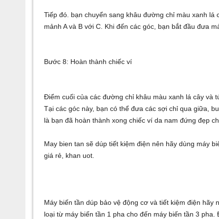
Tiếp đó. bạn chuyển sang khâu đường chỉ màu xanh lá câ
mảnh A và B với C. Khi đến các góc, bạn bắt đầu đưa m
Bước 8: Hoàn thành chiếc ví
Điểm cuối của các đường chỉ khâu màu xanh lá cây và
t
Tại các góc này, bạn có thể đưa các sợi chỉ qua giữa, buộ
là bạn đã hoàn thành xong chiếc ví da nam đứng đẹp ch
May bien tan
sẽ dúp tiết kiệm điện nên hãy dùng
máy bi
giá rẻ
,
khan uot
.
Máy biến tần
dúp bảo vệ động cơ và tiết kiệm điện hãy
loại từ
máy biến tần 1 pha
cho đến
máy biến tần 3 pha
.