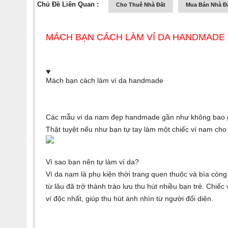
Chủ Đề Liên Quan :
Cho Thuê Nhà Đất
Mua Bán Nhà Đ
MÁCH BẠN CÁCH LÀM VÍ DA HANDMADE
Mách bạn cách làm ví da handmade
Các mẫu ví da nam đẹp handmade gần như không bao giờ
Thật tuyệt nếu như bạn tự tay làm một chiếc ví nam cho 
Vì sao bạn nên tự làm ví da?
Ví da nam là phụ kiện thời trang quen thuộc và
bìa còng
từ lâu đã trở thành trào lưu thu hút nhiều bạn trẻ. Chiếc
ví độc nhất, giúp thu hút ánh nhìn từ người đối diện.