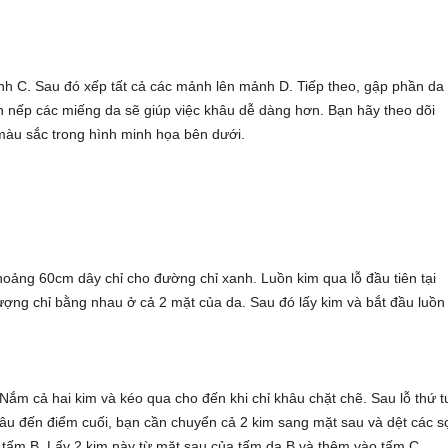
h C. Sau đó xếp tất cả các mảnh lên mảnh D. Tiếp theo, gập phần da
nh nếp các miếng da sẽ giúp việc khâu dễ dàng hơn. Bạn hãy theo dõi
màu sắc trong hình minh họa bên dưới.
oảng 60cm dây chỉ cho đường chỉ xanh. Luồn kim qua lỗ đầu tiên tại
ượng chỉ bằng nhau ở cả 2 mặt của da. Sau đó lấy kim và bắt đầu luồn
 Nắm cả hai kim và kéo qua cho đến khi chỉ khâu chặt chẽ. Sau lỗ thứ t
âu đến điểm cuối, bạn cần chuyển cả 2 kim sang mặt sau và dệt các s
 tấm B. Lấy 2 kim này từ mặt sau của tấm da B và thêm vào tấm C.