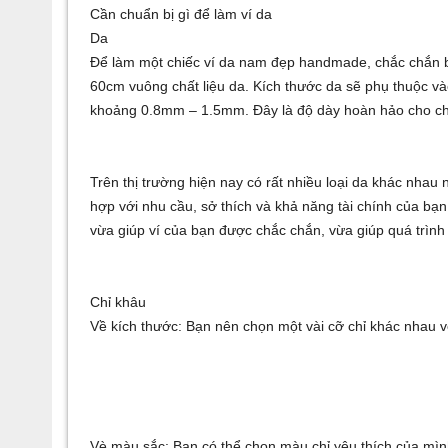
Cần chuẩn bị gì để làm ví da
Da
Để làm một chiếc ví da nam đẹp handmade, chắc chắn b
60cm vuông chất liệu da. Kích thước da sẽ phụ thuộc v
khoảng 0.8mm – 1.5mm. Đây là độ dày hoàn hảo cho ch
Trên thị trường hiện nay có rất nhiều loại da khác nhau
hợp với nhu cầu, sở thích và khả năng tài chính của bạn
vừa giúp ví của bạn được chắc chắn, vừa giúp quá trìn
Chỉ khâu
Về kích thước: Bạn nên chọn một vài cỡ chỉ khác nhau 
Vè màu sắc: Bạn có thể chọn màu chỉ yêu thích của mìn