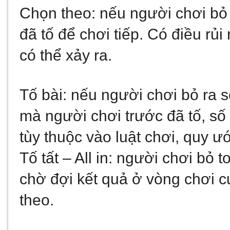
Chọn theo: nếu người chơi bỏ 
đã tố để chơi tiếp. Có điều rủi 
có thể xảy ra.
Tố bài: nếu người chơi bỏ ra số
mà người chơi trước đã tố, số 
tùy thuộc vào luật chơi, quy ư
Tố tất – All in: người chơi bỏ t
chờ đợi kết quả ở vòng chơi cu
theo.