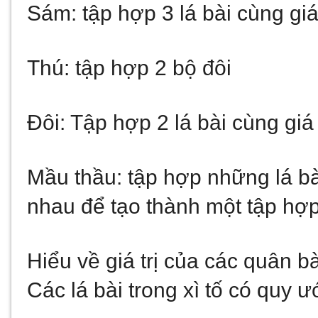
Sám: tập hợp 3 lá bài cùng giá 
Thú: tập hợp 2 bộ đôi
Đôi: Tập hợp 2 lá bài cùng giá 
Mầu thầu: tập hợp những lá bài 
nhau để tạo thành một tập hợp
Hiểu về giá trị của các quân bà
Các lá bài trong xì tố có quy ướ