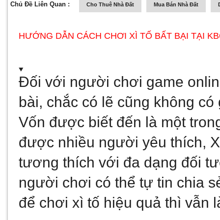
Chủ Đề Liên Quan :
Cho Thuê Nhà Đất
Mua Bán Nhà Đất
HƯỚNG DẪN CÁCH CHƠI XÌ TỐ BẤT BẠI TẠI KB
Đối với người chơi game onlin
bài, chắc có lẽ cũng không có gì
Vốn được biết đến là một tro
được nhiều người yêu thích, Xì 
tương thích với đa dạng đối tư
người chơi có thể tự tin chia s
để chơi xì tố hiệu quả thì vẫn