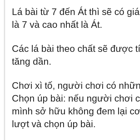
Lá bài từ 7 đến Át thì sẽ có giá
là 7 và cao nhất là Át.
Các lá bài theo chất sẽ được tín
tăng dần.
Chơi xì tố, người chơi có nhữ
Chọn úp bài: nếu người chơi c
mình sở hữu không đem lại cơ 
lượt và chọn úp bài.