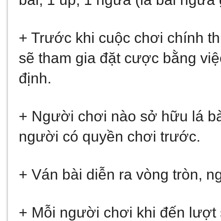
+ Trước khi cuộc chơi chính t
sẽ tham gia đặt cược bằng việc
định.
+ Người chơi nào sở hữu lá bài 
người có quyền chơi trước.
+ Ván bài diễn ra vòng tròn, 
+ Mỗi người chơi khi đến lượt 