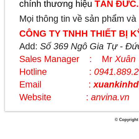
chính thương hiệu
TÂN ĐỨC.
Mọi thông tin về sản phẩm và d
CÔNG TY TNHH THIẾT BỊ 
Add:
Số 369 Ngô Gia Tự - Đức
Sales Manager
:
Mr
Xuân
Hotline
:
0941.889.
Email
:
xuankinh
Website
:
anvina.vn
© Copyright