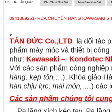
Chủ Đề Liên Quan :
Cho Thuê Nhà Đất
Mua Bán Nhà Đất
0941889251- RÙA CHUYỂN HÀNG KAWASAKI 6 
T
ÂN ĐỨC Co.,LTD
là đối tác
phẩm máy móc và thiết bị công
như:
Kawasaki –
Kondotec N
Với
các
sản phẩm công nghiệp 
hàng, kẹp tôn,
…), Khóa giáo Hà
hàn chịu lực, mài mòn,…
.) các l
Các sản phẩm chúng tôi cung
-
Pa lăng xích kéo tay, Pa lăng