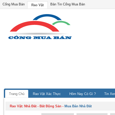
Cổng Mua Bán
Bản Tin Cổng Mua Bán
Rao Vặt
Trang Chủ
Rao Vặt Xác Thực
Hôm Nay Có Gì ?
Tin Xe
Rao Vặt:
Nhà Đất - Bất Động Sản
-
Mua Bán Nhà Đất