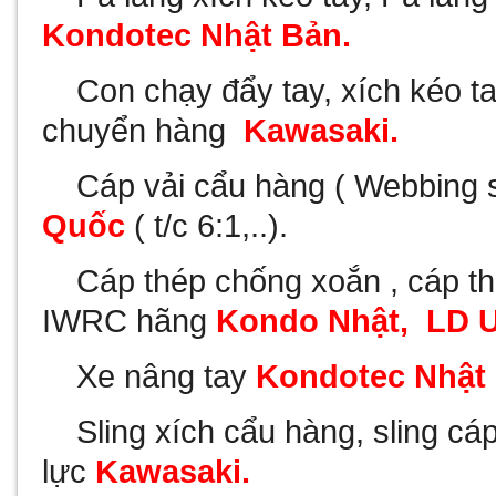
Kondotec Nhật Bản.
-
Con chạy đẩy tay, xích kéo ta
chuyển hàng
Kawasaki.
-
Cáp vải cẩu hàng ( Webbing 
Quốc
( t/c 6:1,..).
-
Cáp thép chống xoắn , cáp thé
IWRC hãng
Kondo Nhật,
LD 
-
Xe nâng tay
Kondotec Nhật
-
Sling xích cẩu hàng, sling c
lực
Kawasaki.