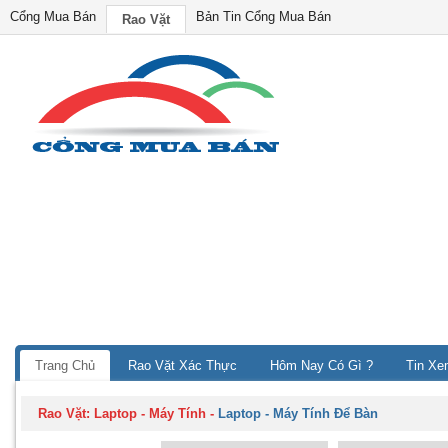
Cổng Mua Bán
Bản Tin Cổng Mua Bán
Rao Vặt
Trang Chủ
Rao Vặt Xác Thực
Hôm Nay Có Gì ?
Tin Xe
Rao Vặt:
Laptop - Máy Tính
-
Laptop - Máy Tính Để Bàn