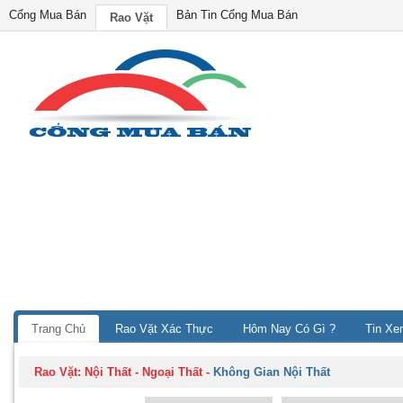
Cổng Mua Bán
Bản Tin Cổng Mua Bán
Rao Vặt
Trang Chủ
Rao Vặt Xác Thực
Hôm Nay Có Gì ?
Tin Xe
Rao Vặt:
Nội Thất - Ngoại Thất
-
Không Gian Nội Thất