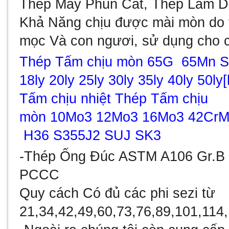
Thép Máy Phun Cát, Thép Làm D
Khả Năng chịu được mài mòn do
mọc Và con ngươi, sử dụng cho 
Thép Tấm chịu mòn 65G 65Mn SCM
18ly 20ly 25ly 30ly 35ly 40ly 50l
Tấm chịu nhiệt Thép Tấm chịu
mòn
10Mo3
12Mo3 16Mo3 42Cr
H36 S355J2 SUJ SK3
-
Thép Ống Đúc ASTM A106 Gr.B 
PCCC
Quy cách Có đủ các phi sezi từ
21,34,42,49,60,73,76,89,101,114