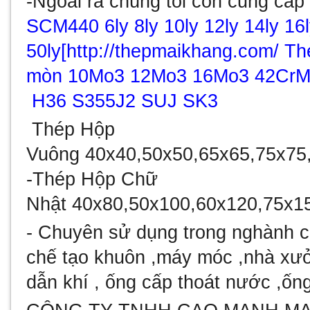
-Ngoài ra chúng tôi còn cung cấ
SCM440 6ly 8ly 10ly 12ly 14ly 16ly
50ly[http://thepmaikhang.com/
Th
mòn
10Mo3
12Mo3 16Mo3 42Cr
H36 S355J2 SUJ SK3
Thép Hộp
Vuông
40x40,50x50,65x65,75x75
-T
hép Hộp Chữ
Nhật
40x80,50x100,60x120,75x1
- Chuyên sử dụng trong nghành cu
chế tạo khuôn ,máy móc ,nhà xưở
dẫn khí , ống cấp thoát nước ,ố