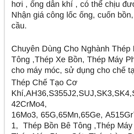
hơi , ống dẫn khí , có thể chịu đư
Nhận giá công lốc ống, cuốn bồn,
cầu.
Chuyên Dùng Cho Nghành Thép 
Tông ,Thép Xe Bồn, Thép Máy Ph
cho máy móc, sử dụng cho chế t
Thép Chế Tạo Cơ
Khí
,AH36,S355J2,SUJ,SK3,SK4
42CrMo4,
16Mo3,
65G,65Mn,65Ge,
A515Gr
1, Thép Bồn Bê Tông ,Thép Máy