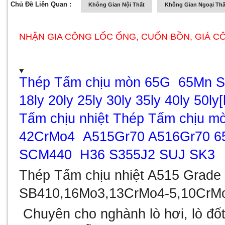
Chủ Đề Liên Quan :
Không Gian Nội Thất
Không Gian Ngoại Thấ
NHẬN GIA CÔNG LỐC ỐNG, CUỐN BỒN, GIÁ C
Thép Tấm chịu mòn 65G 65Mn SCM
18ly 20ly 25ly 30ly 35ly 40ly 50l
Tấm chịu nhiệt Thép Tấm chịu m
42CrMo4
A515Gr70 A516Gr70
6
SCM440 H36 S355J2 SUJ SK3
Thép Tấm chịu nhiệt A515 Grade 
SB410,
16Mo3,13CrMo4-5,10CrM
Chuyên cho nghành lò hơi, lò đốt