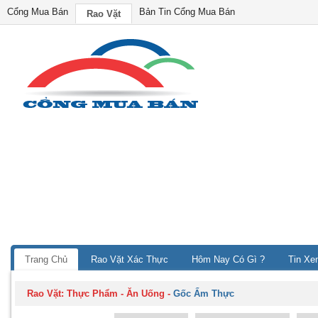
Cổng Mua Bán
Bản Tin Cổng Mua Bán
Rao Vặt
Trang Chủ
Rao Vặt Xác Thực
Hôm Nay Có Gì ?
Tin Xe
Rao Vặt:
Thực Phẩm - Ăn Uống
-
Gốc Ẩm Thực