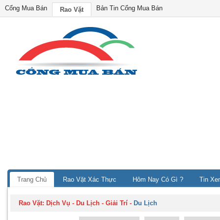
Cổng Mua Bán
Bản Tin Cổng Mua Bán
Rao Vặt
Trang Chủ
Rao Vặt Xác Thực
Hôm Nay Có Gì ?
Tin Xe
Rao Vặt:
Dịch Vụ - Du Lịch - Giải Trí
-
Du Lịch