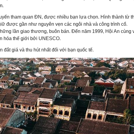
m.
chuyến tham quan ĐN, được nhiều bạn lựa chọn. Hình thành từ t
giữ được gần như nguyên vẹn các ngôi nhà và công trình cổ.
những lần giao thương, buôn bán. Đến năm 1999, Hội An cùng 
n hóa thế giới bởi UNESCO.
đắt giá và thu hút nhất đối với bạn quốc tế.