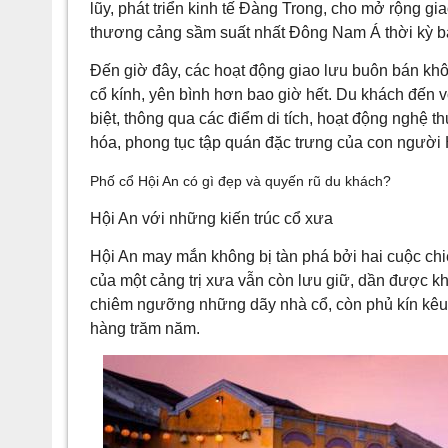
lũy, phát triển kinh tế Đàng Trong, cho mở rộng gi
thương cảng sầm suất nhất Đông Nam Á thời kỳ b
Đến giờ đây, các hoạt động giao lưu buôn bán khô
cổ kính, yên bình hơn bao giờ hết. Du khách đến v
biệt, thông qua các điểm di tích, hoạt động nghệ t
hóa, phong tục tập quán đặc trưng của con người 
Phố cổ Hội An có gì đẹp và quyến rũ du khách?
Hội An với những kiến trúc cổ xưa
Hội An may mắn không bị tàn phá bởi hai cuộc chiến
của một cảng trị xưa vẫn còn lưu giữ, dần được kh
chiêm ngưỡng những dãy nhà cổ, còn phủ kín kêu p
hàng trăm năm.