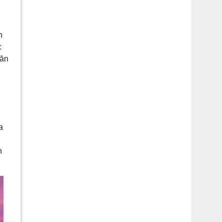
n
c
văn
a
n