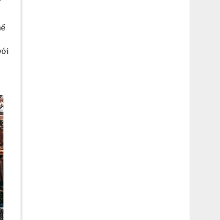
hế
với