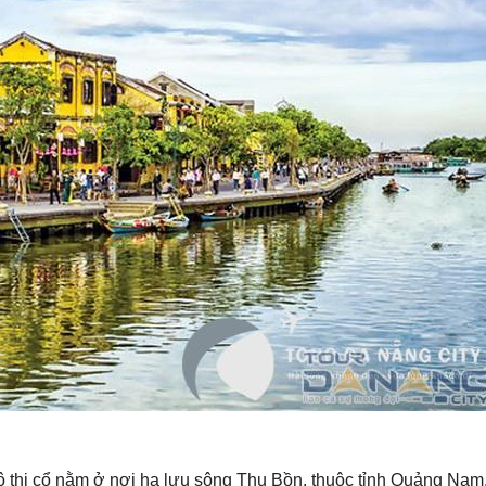
đô thị cổ nằm ở nơi hạ lưu sông Thu Bồn, thuộc tỉnh Quảng Nam