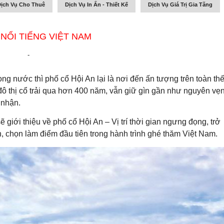
ịch Vụ Cho Thuê
Dịch Vụ In Ấn - Thiết Kế
Dịch Vụ Giá Trị Gia Tăng
NỔI TIẾNG VIỆT NAM
-
ng nước thì phố cổ Hội An lại là nơi đến ấn tượng trên toàn th
đô thị cổ trải qua hơn 400 năm, vẫn giữ gìn gần như nguyên vẹ
 nhận.
giới thiệu về phố cổ Hội An – Vị trí thời gian ngưng đọng, trở
, chọn làm điểm đầu tiên trong hành trình ghé thăm Việt Nam.