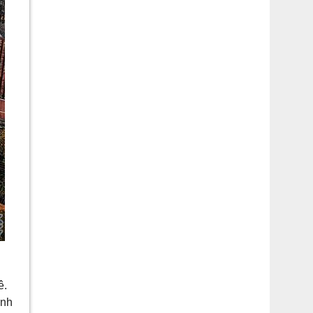
ê.
ành