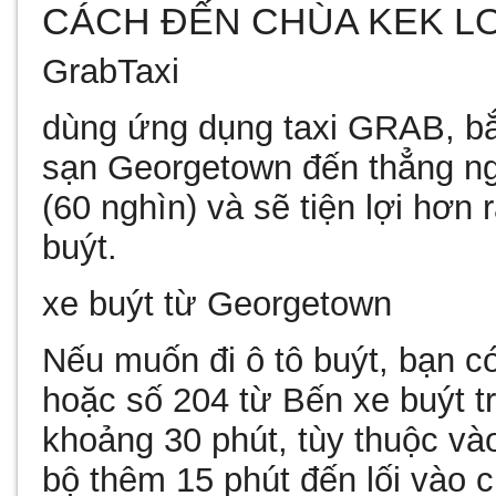
CÁCH ĐẾN CHÙA KEK LO
GrabTaxi
dùng ứng dụng taxi GRAB, b
sạn Georgetown đến thẳng n
(60 nghìn) và sẽ tiện lợi hơn 
buýt.
xe buýt từ Georgetown
Nếu muốn đi ô tô buýt, bạn có
hoặc số 204 từ Bến xe buýt t
khoảng 30 phút, tùy thuộc vào
bộ thêm 15 phút đến lối vào 