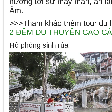
hướng tới sự may mắn, an là
Âm.
>>>Tham khảo thêm tour du l
2 ĐÊM DU THUYỀN CAO CẤ
Hồ phóng sinh rùa