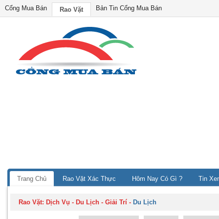
Cổng Mua Bán
Bản Tin Cổng Mua Bán
Rao Vặt
Trang Chủ
Rao Vặt Xác Thực
Hôm Nay Có Gì ?
Tin Xe
Rao Vặt:
Dịch Vụ - Du Lịch - Giải Trí
-
Du Lịch