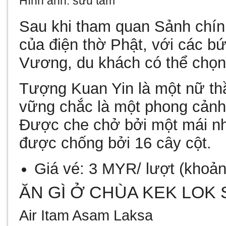
Hình ảnh: sưu tầm
Sau khi tham quan Sảnh chính
của điện thờ Phật, với các b
Vương, du khách có thể chọn
Tượng Kuan Yin
là một nữ th
vững chắc là một phong cản
Được che chở bởi một mái nh
được chống bởi 16 cây cột.
Giá vé:
3 MYR/ lượt
(khoả
ĂN GÌ Ở CHÙA KEK LOK 
Air Itam Asam Laksa