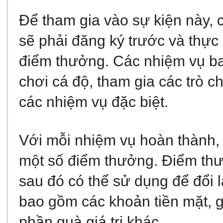
Để tham gia vào sự kiện này, c
sẽ phải đăng ký trước và thực 
điểm thưởng. Các nhiệm vụ bao
chơi cá độ, tham gia các trò c
các nhiệm vụ đặc biệt.
Với mỗi nhiệm vụ hoàn thành, 
một số điểm thưởng. Điểm thưở
sau đó có thể sử dụng để đổi 
bao gồm các khoản tiền mặt, gi
phần quà giá trị khác.