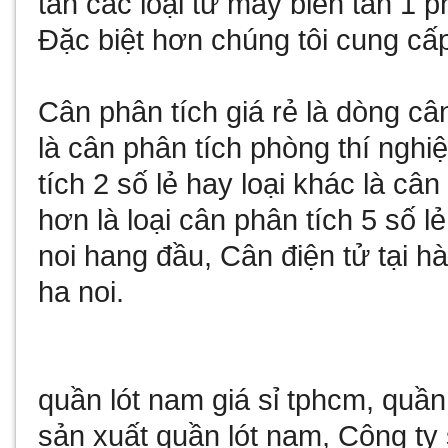
tần
các loại từ
máy biến tần 1 p
Đặc biệt hơn chúng tôi cung cấ
Cân phân tích giá rẻ
là dòng câ
là
cân phân tích phòng thí nghi
tích 2 số lẻ
hay loại khác là
cân 
hơn là loại
cân phân tích 5 số lẻ
noi
hang đầu,
Cân điện tử tại hà
ha noi
.
quần lót nam giá sỉ tphcm
,
quần
sản xuất quần lót nam
,
Công ty 