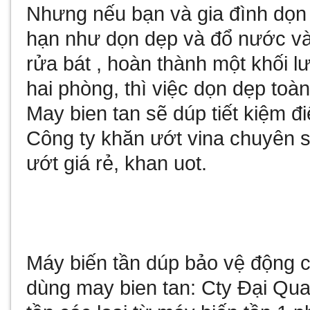
Nhưng nếu bạn và gia đình dọn
hạn như dọn dẹp và đổ nước v
rửa bát , hoàn thành một khối l
hai phòng, thì việc dọn dẹp toà
May bien tan
sẽ dúp tiết kiệm 
Công ty
khăn ướt vina
chuyên sả
ướt giá rẻ
,
khan uot
.
Máy biến tần
dúp bảo vệ động cơ
dùng
may bien tan
: Cty Đại Qu