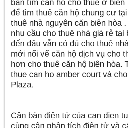
bạn tìm
căn hộ cho thuê ở biên
để tìm
thuê căn hộ chung cư tại
thuê nhà nguyên căn biên hòa
.
nhu cầu
cho thuê nhà giá rẻ tại
đến đâu vẫn có đủ
cho thuê nhà
mới nổi vể
căn hộ dịch vụ cho t
hơn
cho thuê căn hộ biên hòa
. 
thue can ho amber court
và
cho
Plaza
.
Cân bàn điện tử
của
can dien t
cùng
cân phân tích điện tử
và
c