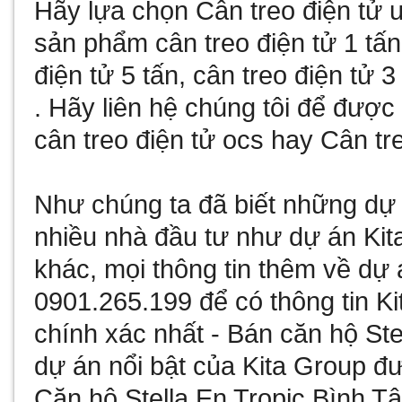
Hãy lựa chọn
Cân treo điện tử
u
sản phẩm
cân treo điện tử 1 tấn
điện tử 5 tấn
,
cân treo điện tử 3
. Hãy liên hệ chúng tôi để đượ
cân treo điện tử ocs
hay
Cân tre
Như chúng ta đã biết
những dự 
nhiều nhà đầu tư như
dự án Kit
khác, mọi thông tin thêm về
dự 
0901.265.199 để có thông tin
Ki
chính xác nhất -
Bán căn hộ Ste
dự án nổi bật của Kita Group đư
Căn hộ Stella En Tropic Bình T