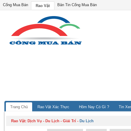
Cổng Mua Bán
Bản Tin Cổng Mua Bán
Rao Vặt
Trang Chủ
Rao Vặt Xác Thực
Hôm Nay Có Gì ?
Tin Xe
Rao Vặt:
Dịch Vụ - Du Lịch - Giải Trí
-
Du Lịch