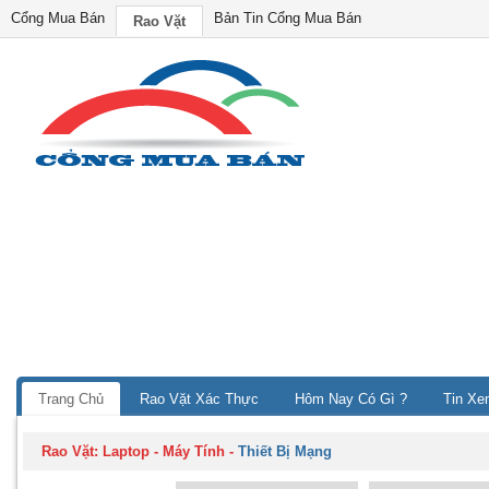
Cổng Mua Bán
Bản Tin Cổng Mua Bán
Rao Vặt
Trang Chủ
Rao Vặt Xác Thực
Hôm Nay Có Gì ?
Tin Xe
Rao Vặt:
Laptop - Máy Tính
-
Thiết Bị Mạng