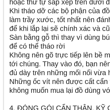
hoặc thứ tự sắp xếp trên dưới đ
Khi tháo dỡ các bộ phận của đồ
làm trầy xước, tốt nhất nên đán
để khi lắp lại sẽ chính xác và 
Sàn bằng gỗ thì thay vì dùng b
để có thể tháo rời
Không nên gõ trực tiếp lên bề m
tới chúng. Thay vào đó, bạn nê
đủ dày trên những mối nối vừa 
Những ốc vít nên được cất cẩn 
không muốn mua lại đồ dùng vớ
4. ĐÓNG GÓI CẨN THẬN, KỸ