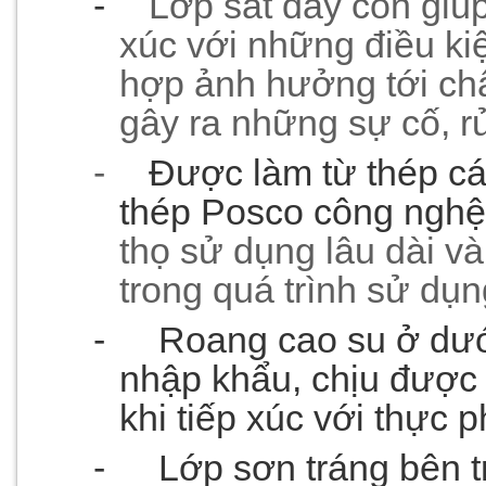
-
Lớp sắt dày còn giúp
xúc với những điều ki
hợp ảnh hưởng tới chấ
gây ra những sự cố, r
-
Được làm từ thép cá
thép Posco công ngh
thọ sử dụng lâu dài và 
trong quá trình sử dụn
-
Roang cao su ở dướ
nhập khẩu, chịu được 
khi tiếp xúc với thực 
-
Lớp sơn tráng bên t